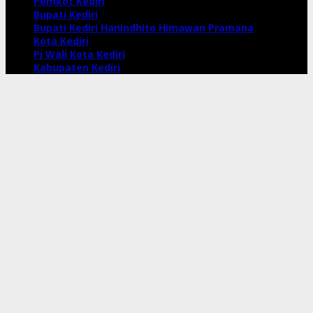
Pemkot Kediri
Bupati Kediri
Bupati Kediri Hanindhito Himawan Pramana
Kota Kediri
Pj Wali Kota Kediri
Kabupaten Kediri