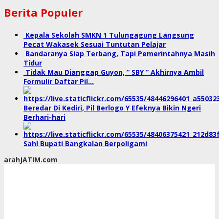
Berita Populer
Kepala Sekolah SMKN 1 Tulungagung Langsung
Pecat Wakasek Sesuai Tuntutan Pelajar
Bandaranya Siap Terbang, Tapi Pemerintahnya Masih
Tidur
Tidak Mau Dianggap Guyon, ” SBY ” Akhirnya Ambil
Formulir Daftar Pil…
Beredar Di Kediri, Pil Berlogo Y Efeknya Bikin Ngeri
Berhari-hari
Sah! Bupati Bangkalan Berpoligami
arahJATIM.com