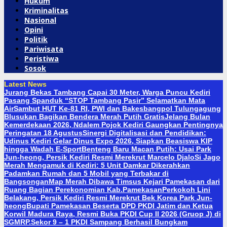
Hukum
Kriminalitas
Nasional
Opini
Politik
Pariwisata
Peristiwa
Sosok
Latest News
Jurang Bekas Tambang Capai 30 Meter, Warga Puncu Kediri
Pasang Spanduk “STOP Tambang Pasir” Selamatkan Mata
Air
Sambut HUT Ke-81 RI, PWI dan Bakesbangpol Tulungagung
Blusukan Bagikan Bendera Merah Putih Gratis
Jelang Bulan
Kemerdekaan 2026, Ndalem Pojok Kediri Gaungkan Pentingnya
Peringatan 18 Agustus
Sinergi Digitalisasi dan Pendidikan:
Udinus Kediri Gelar Dinus Expo 2026, Siapkan Beasiswa KIP
hingga Wadah E-Sport
Benteng Baru Macan Putih: Usai Park
Jun-heong, Persik Kediri Resmi Merekrut Marcelo Djalo
Si Jago
Merah Mengamuk di Kediri: 5 Unit Damkar Dikerahkan
Padamkan Rumah dan 5 Mobil yang Terbakar di
Bangsongan
Map Merah Dibawa Timsus Kejari Pamekasan dari
Ruang Bagian Perekonomian Kab.Pamekasan
Perkokoh Lini
Belakang, Persik Kediri Resmi Merekrut Bek Korea Park Jun-
heong
Bupati Pamekasan Beserta DPD PKDI Jatim dan Ketua
Korwil Madura Raya, Resmi Buka PKDI Cup II 2026 (Gruop J) di
SGMRP.
Sekor 9 – 1 PKDI Sampang Berhasil Bungkam