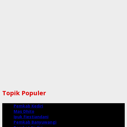
Topik Populer
Pemkab Kediri
Mas Dhito
Ipuk Fiestiandani
Pemkab Banyuwangi