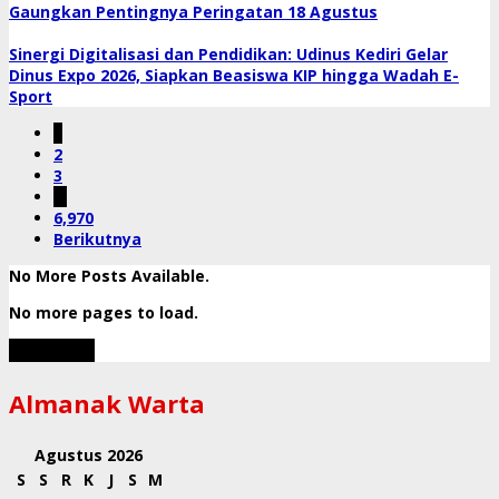
Gaungkan Pentingnya Peringatan 18 Agustus
Sinergi Digitalisasi dan Pendidikan: Udinus Kediri Gelar
Dinus Expo 2026, Siapkan Beasiswa KIP hingga Wadah E-
Sport
1
2
3
…
6,970
Berikutnya
No More Posts Available.
No more pages to load.
View More
Almanak Warta
Agustus 2026
S
S
R
K
J
S
M