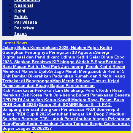
Nasional
Opini
Politik
Pariwisata
Peristiwa
Sosok
Latest News
Jelang Bulan Kemerdekaan 2026, Ndalem Pojok Kediri
Gaungkan Pentingnya Peringatan 18 Agustus
Sinergi
Digitalisasi dan Pendidikan: Udinus Kediri Gelar Dinus Expo
2026, Siapkan Beasiswa KIP hingga Wadah E-Sport
Benteng
Baru Macan Putih: Usai Park Jun-heong, Persik Kediri Resmi
Merekrut Marcelo Djalo
Si Jago Merah Mengamuk di Kediri: 5
Unit Damkar Dikerahkan Padamkan Rumah dan 5 Mobil yang
Terbakar di Bangsongan
Map Merah Dibawa Timsus Kejari
Pamekasan dari Ruang Bagian Perekonomian
Kab.Pamekasan
Perkokoh Lini Belakang, Persik Kediri Resmi
Merekrut Bek Korea Park Jun-heong
Bupati Pamekasan Beserta
DPD PKDI Jatim dan Ketua Korwil Madura Raya, Resmi Buka
PKDI Cup II 2026 (Gruop J) di SGMRP.
Sekor 9 – 1 PKDI
Sampang Berhasil Bungkam Perlawanan PKDI Sumenep di
Ajang PKDI Cup II 2026
Sentuhan Hangat KAI Daop 7 Madiun:
Salurkan Bantuan TJSL untuk Panti Asuhan hingga Pelestarian
Reog
Persik Kediri Amankan Tanda Tangan Sergio Castel untuk
Super League 2026/2027