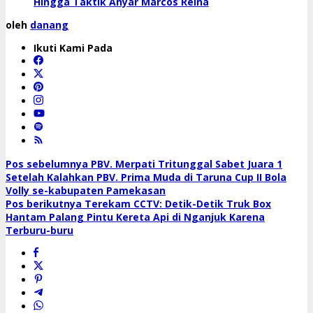
Hingga Taktik Anyar Marcos Reina
oleh
danang
Ikuti Kami Pada
Navigasi
Pos sebelumnya
PBV. Merpati Tritunggal Sabet Juara 1
Setelah Kalahkan PBV. Prima Muda di Taruna Cup II Bola
pos
Volly se-kabupaten Pamekasan
Pos berikutnya
Terekam CCTV: Detik-Detik Truk Box
Hantam Palang Pintu Kereta Api di Nganjuk Karena
Terburu-buru