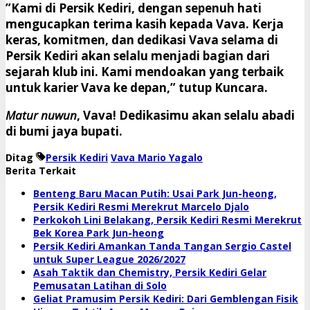
​”Kami di Persik Kediri, dengan sepenuh hati
mengucapkan terima kasih kepada Vava. Kerja
keras, komitmen, dan dedikasi Vava selama di
Persik Kediri akan selalu menjadi bagian dari
sejarah klub ini. Kami mendoakan yang terbaik
untuk karier Vava ke depan,” tutup Kuncara.
Matur nuwun
, Vava! Dedikasimu akan selalu abadi
di bumi jaya bupati.
Ditag
Persik Kediri
Vava Mario Yagalo
Berita Terkait
Benteng Baru Macan Putih: Usai Park Jun-heong,
Persik Kediri Resmi Merekrut Marcelo Djalo
Perkokoh Lini Belakang, Persik Kediri Resmi Merekrut
Bek Korea Park Jun-heong
Persik Kediri Amankan Tanda Tangan Sergio Castel
untuk Super League 2026/2027
Asah Taktik dan Chemistry, Persik Kediri Gelar
Pemusatan Latihan di Solo
Geliat Pramusim Persik Kediri: Dari Gemblengan Fisik