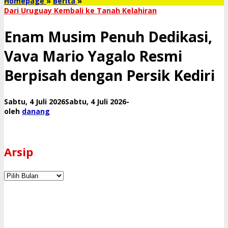
Enam
Homepage
»
Berita
»
Musim
​Dari Uruguay Kembali ke Tanah Kelahiran
Penuh
Dedikasi,
Enam Musim Penuh Dedikasi,
Vava
Mario
Vava Mario Yagalo Resmi
Yagalo
Resmi
Berpisah dengan Persik Kediri
Berpisah
dengan
Persik
oleh
Sabtu, 4 Juli 2026
Sabtu, 4 Juli 2026
-
Kediri
danang
oleh
danang
Arsip
Arsip