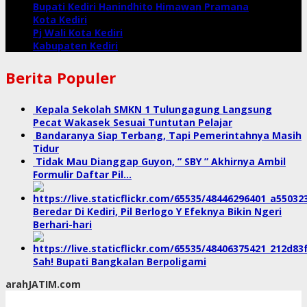
Bupati Kediri Hanindhito Himawan Pramana
Kota Kediri
Pj Wali Kota Kediri
Kabupaten Kediri
Berita Populer
Kepala Sekolah SMKN 1 Tulungagung Langsung
Pecat Wakasek Sesuai Tuntutan Pelajar
Bandaranya Siap Terbang, Tapi Pemerintahnya Masih
Tidur
Tidak Mau Dianggap Guyon, ” SBY ” Akhirnya Ambil
Formulir Daftar Pil…
Beredar Di Kediri, Pil Berlogo Y Efeknya Bikin Ngeri
Berhari-hari
Sah! Bupati Bangkalan Berpoligami
arahJATIM.com