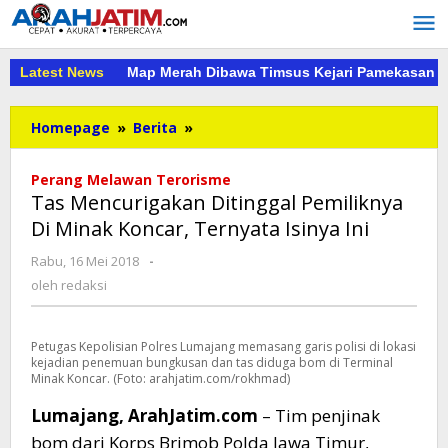
Lewati
ke
konten
Latest News
Map Merah Dibawa Timsus Kejari Pamekasan 
Tas
Homepage
»
Berita
»
Mencurigakan
Ditinggal
Perang Melawan Terorisme
Pemiliknya
Tas Mencurigakan Ditinggal Pemiliknya
Di
Di Minak Koncar, Ternyata Isinya Ini
Minak
Koncar,
oleh
Rabu, 16 Mei 2018
-
Ternyata
redaksi
oleh
redaksi
Isinya
Ini
Petugas Kepolisian Polres Lumajang memasang garis polisi di lokasi
kejadian penemuan bungkusan dan tas diduga bom di Terminal
Minak Koncar. (Foto: arahjatim.com/rokhmad)
Lumajang, ArahJatim.com
– Tim penjinak
bom dari Korps Brimob Polda Jawa Timur,