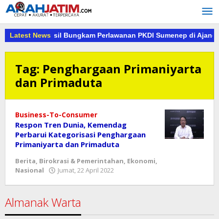
Lewati
ke
konten
ang Berhasil Bungkam Perlawanan PKDI Sumenep di Ajang PKDI C
Latest News
Tag:
Penghargaan Primaniyarta
dan Primaduta
Business-To-Consumer
Respon Tren Dunia, Kemendag
Perbarui Kategorisasi Penghargaan
Primaniyarta dan Primaduta
Berita
,
Birokrasi & Pemerintahan
,
Ekonomi
,
oleh
Nasional
Jumat, 22 April 2022
danang
Almanak Warta