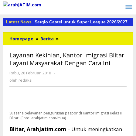
Lewati
ke
konten
da Tangan Sergio Castel untuk Super League 2026/2027
Latest News
Haru 
Layanan
Homepage
»
Berita
»
Kekinian,
Kantor
Layanan Kekinian, Kantor Imigrasi Blitar
Imigrasi
Layani Masyarakat Dengan Cara Ini
Blitar
Layani
oleh
Rabu, 28 Februari 2018
-
Masyarakat
redaksi
oleh
redaksi
Dengan
Cara
Ini
Suasana pelayanan pengurusan paspor di Kantor Imigrasi Kelas II
Blitar. (Foto: arahjatim.com/mua)
Blitar, ArahJatim.com
– Untuk meningkatkan