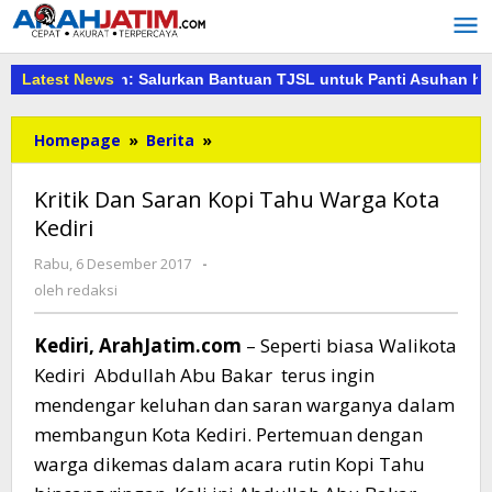
Lewati
ke
konten
 7 Madiun: Salurkan Bantuan TJSL untuk Panti Asuhan hingga P
Latest News
Kritik
Homepage
»
Berita
»
Dan
Saran
Kritik Dan Saran Kopi Tahu Warga Kota
Kopi
Kediri
Tahu
Warga
oleh
Rabu, 6 Desember 2017
-
Kota
redaksi
oleh
redaksi
Kediri
Kediri, ArahJatim.com
– Seperti biasa Walikota
Kediri Abdullah Abu Bakar terus ingin
mendengar keluhan dan saran warganya dalam
membangun Kota Kediri. Pertemuan dengan
warga dikemas dalam acara rutin Kopi Tahu