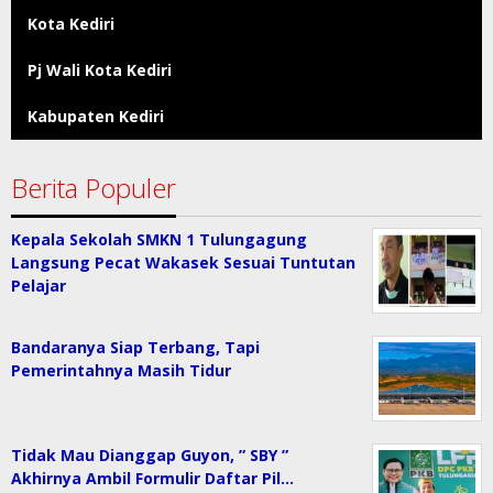
Kota Kediri
Pj Wali Kota Kediri
Kabupaten Kediri
Berita Populer
Kepala Sekolah SMKN 1 Tulungagung
Langsung Pecat Wakasek Sesuai Tuntutan
Pelajar
Bandaranya Siap Terbang, Tapi
Pemerintahnya Masih Tidur
Tidak Mau Dianggap Guyon, ” SBY ”
Akhirnya Ambil Formulir Daftar Pil…