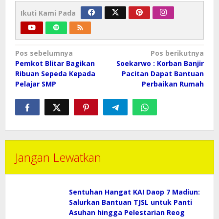
Ikuti Kami Pada
Navigasi
Pos sebelumnya
Pos berikutnya
pos
Pemkot Blitar Bagikan
Soekarwo : Korban Banjir
Ribuan Sepeda Kepada
Pacitan Dapat Bantuan
Pelajar SMP
Perbaikan Rumah
Jangan Lewatkan
Sentuhan Hangat KAI Daop 7 Madiun:
Salurkan Bantuan TJSL untuk Panti
Asuhan hingga Pelestarian Reog