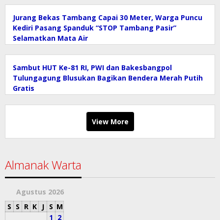
Jurang Bekas Tambang Capai 30 Meter, Warga Puncu
Kediri Pasang Spanduk “STOP Tambang Pasir”
Selamatkan Mata Air
Sambut HUT Ke-81 RI, PWI dan Bakesbangpol
Tulungagung Blusukan Bagikan Bendera Merah Putih
Gratis
View More
Almanak Warta
Agustus 2026
S
S
R
K
J
S
M
1
2