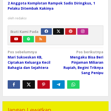
2 Anggota Komplotan Rampok Sadis Diringkus, 1
Pelaku Ditembak Kakinya
oleh
redaksi
Ikuti Kami Pada
Navigasi
Pos sebelumnya
Pos berikutnya
pos
Mari Sukseskan KB,
Mengaku Bisa Beri
Ciptakan Keluarga Kecil
Pinjaman Miliaran
Bahagia dan Sejahtera
Rupiah, Begini Triknya
Sang Penipu
Jangan Lewatkan