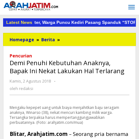
Lewati
ke
konten
Capai 30 Meter, Warga Puncu Kediri Pasang Spanduk “STOP Tamb
Latest News
Demi
Homepage
»
Berita
»
Penuhi
Kebutuhan
Pencurian
Anaknya,
Demi Penuhi Kebutuhan Anaknya,
Bapak
Bapak Ini Nekat Lakukan Hal Terlarang
Ini
Nekat
oleh
Kamis, 2 Agustus 2018
-
Lakukan
redaksi
oleh
redaksi
Hal
Terlarang
Mengaku kepepet uang untuk biaya menjahitkan baju seragam
anaknya, Winarso (38), nekat mencuri kambing milik warga.
Tersangka terpaksa harus mempertanggungjawabkan
perbuatannya. (Foto: arahjatim.com/mua)
Blitar, Arahjatim.com
– Seorang pria bernama