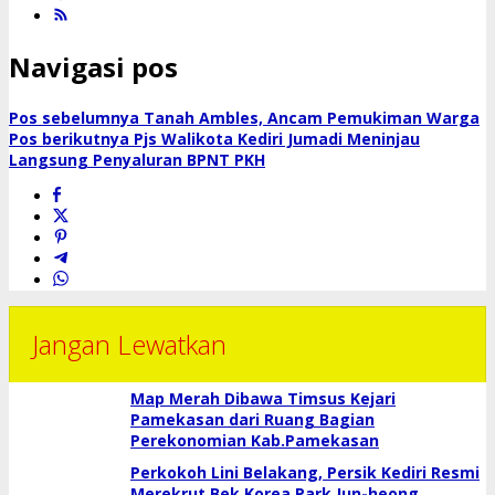
Navigasi pos
Pos sebelumnya
Tanah Ambles, Ancam Pemukiman Warga
Pos berikutnya
Pjs Walikota Kediri Jumadi Meninjau
Langsung Penyaluran BPNT PKH
Jangan Lewatkan
Map Merah Dibawa Timsus Kejari
Pamekasan dari Ruang Bagian
Perekonomian Kab.Pamekasan
Perkokoh Lini Belakang, Persik Kediri Resmi
Merekrut Bek Korea Park Jun-heong