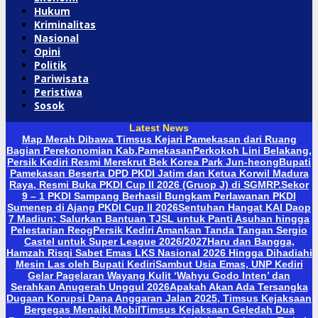
Hukum
Kriminalitas
Nasional
Opini
Politik
Pariwisata
Peristiwa
Sosok
Latest News
Map Merah Dibawa Timsus Kejari Pamekasan dari Ruang
Bagian Perekonomian Kab.Pamekasan
Perkokoh Lini Belakang,
Persik Kediri Resmi Merekrut Bek Korea Park Jun-heong
Bupati
Pamekasan Beserta DPD PKDI Jatim dan Ketua Korwil Madura
Raya, Resmi Buka PKDI Cup II 2026 (Gruop J) di SGMRP.
Sekor
9 – 1 PKDI Sampang Berhasil Bungkam Perlawanan PKDI
Sumenep di Ajang PKDI Cup II 2026
Sentuhan Hangat KAI Daop
7 Madiun: Salurkan Bantuan TJSL untuk Panti Asuhan hingga
Pelestarian Reog
Persik Kediri Amankan Tanda Tangan Sergio
Castel untuk Super League 2026/2027
Haru dan Bangga,
Hamzah Risqi Sabet Emas LKS Nasional 2026 Hingga Dihadiahi
Mesin Las oleh Bupati Kediri
Sambut Usia Emas, UNP Kediri
Gelar Pagelaran Wayang Kulit ‘Wahyu Godo Inten’ dan
Serahkan Anugerah Unggul 2026
Apakah Akan Ada Tersangka
Dugaan Korupsi Dana Anggaran Jalan 2025, Timsus Kejaksaan
Bergegas Menaiki Mobil
Timsus Kejaksaan Geledah Dua