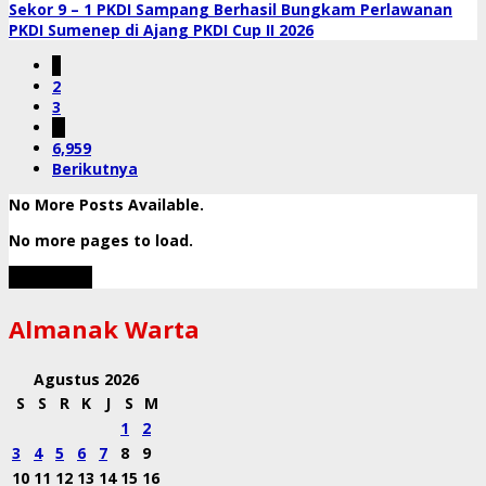
Sekor 9 – 1 PKDI Sampang Berhasil Bungkam Perlawanan
PKDI Sumenep di Ajang PKDI Cup II 2026
1
2
3
…
6,959
Berikutnya
No More Posts Available.
No more pages to load.
View More
Almanak Warta
Agustus 2026
S
S
R
K
J
S
M
1
2
3
4
5
6
7
8
9
10
11
12
13
14
15
16