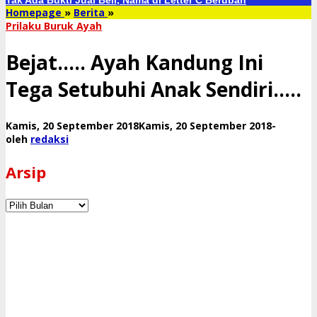
Tak Ada Bukti Jual Beli, Nama di Letter C Berubah
Bejat.....
Homepage
»
Berita
»
Ayah
Prilaku Buruk Ayah
Kandung
Ini
Bejat….. Ayah Kandung Ini
Tega
Setubuhi
Tega Setubuhi Anak Sendiri…..
Anak
Sendiri.....
oleh
Kamis, 20 September 2018
Kamis, 20 September 2018
-
redaksi
oleh
redaksi
Arsip
Arsip