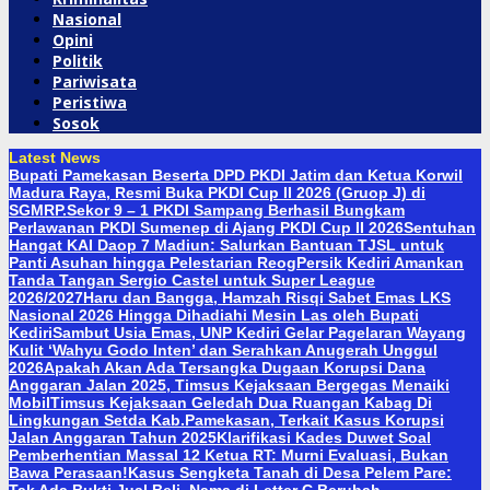
Nasional
Opini
Politik
Pariwisata
Peristiwa
Sosok
Latest News
Bupati Pamekasan Beserta DPD PKDI Jatim dan Ketua Korwil
Madura Raya, Resmi Buka PKDI Cup II 2026 (Gruop J) di
SGMRP.
Sekor 9 – 1 PKDI Sampang Berhasil Bungkam
Perlawanan PKDI Sumenep di Ajang PKDI Cup II 2026
Sentuhan
Hangat KAI Daop 7 Madiun: Salurkan Bantuan TJSL untuk
Panti Asuhan hingga Pelestarian Reog
Persik Kediri Amankan
Tanda Tangan Sergio Castel untuk Super League
2026/2027
Haru dan Bangga, Hamzah Risqi Sabet Emas LKS
Nasional 2026 Hingga Dihadiahi Mesin Las oleh Bupati
Kediri
Sambut Usia Emas, UNP Kediri Gelar Pagelaran Wayang
Kulit ‘Wahyu Godo Inten’ dan Serahkan Anugerah Unggul
2026
Apakah Akan Ada Tersangka Dugaan Korupsi Dana
Anggaran Jalan 2025, Timsus Kejaksaan Bergegas Menaiki
Mobil
Timsus Kejaksaan Geledah Dua Ruangan Kabag Di
Lingkungan Setda Kab.Pamekasan, Terkait Kasus Korupsi
Jalan Anggaran Tahun 2025
Klarifikasi Kades Duwet Soal
Pemberhentian Massal 12 Ketua RT: Murni Evaluasi, Bukan
Bawa Perasaan!
Kasus Sengketa Tanah di Desa Pelem Pare: