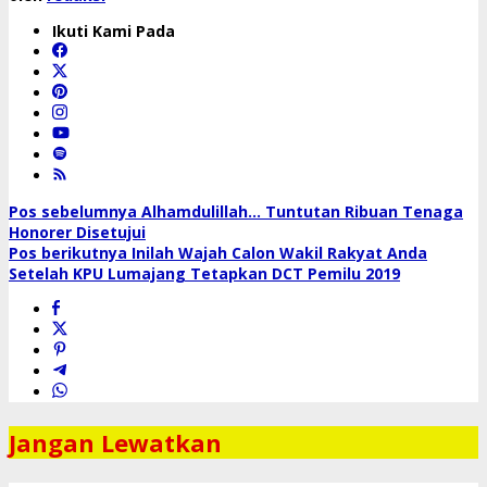
Ikuti Kami Pada
Navigasi
Pos sebelumnya
Alhamdulillah… Tuntutan Ribuan Tenaga
Honorer Disetujui
pos
Pos berikutnya
Inilah Wajah Calon Wakil Rakyat Anda
Setelah KPU Lumajang Tetapkan DCT Pemilu 2019
Jangan Lewatkan